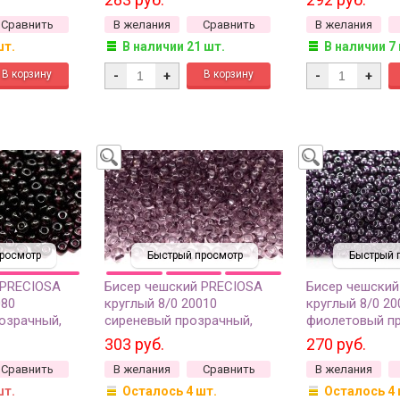
Сравнить
В желания
Сравнить
В желания
шт.
В наличии 21 шт.
В наличии 7
-
+
-
+
росмотр
Быстрый просмотр
Быстрый 
 PRECIOSA
Бисер чешский PRECIOSA
Бисер чешский
080
круглый 8/0 20010
круглый 8/0 20
озрачный,
сиреневый прозрачный,
фиолетовый п
квадратное отверстие, 50г
50г
303 руб.
270 руб.
Сравнить
В желания
Сравнить
В желания
шт.
Осталось 4 шт.
Осталось 4 