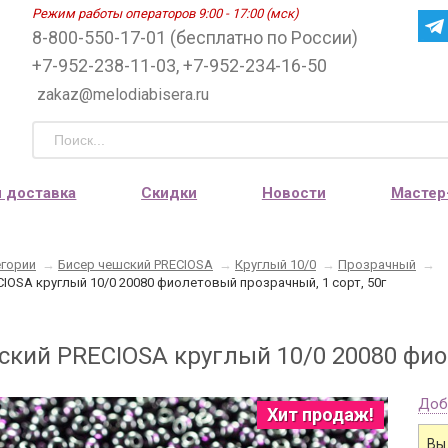
Режим работы операторов 9:00 - 17:00 (мск)
8-800-550-17-01 (бесплатно по России)
+7-952-238-11-03, +7-952-234-16-50
zakaz@melodiabisera.ru
и доставка
Скидки
Новости
Мастер
егории
→
Бисер чешский PRECIOSA
→
Круглый 10/0
→
Прозрачный
→
IOSA круглый 10/0 20080 фиолетовый прозрачный, 1 сорт, 50г
ский PRECIOSA круглый 10/0 20080 фиол
Доб
Хит продаж!
Вы