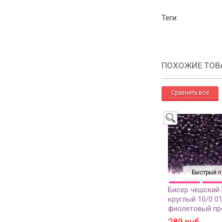
Теги:
ПОХОЖИЕ ТОВ
Быстрый п
Бисер чешский
круглый 10/0 0
фиолетовый пр
сорт, 50г
289 руб.