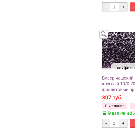
-
+
Быстрый п
Бисер чешский
круглый 10/0 2
фиолетовый пр
сорт, 50г
307 руб.
В желания
В наличии 26
-
+