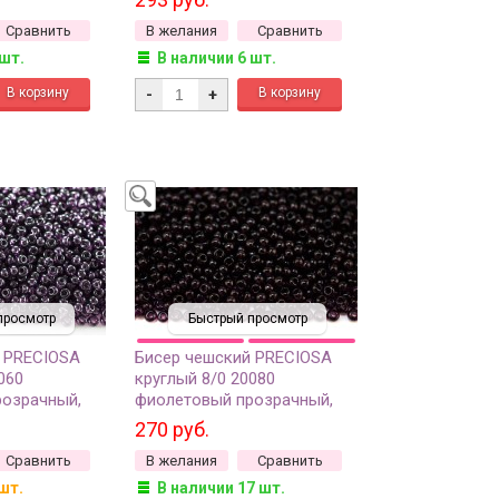
Сравнить
В желания
Сравнить
 шт.
В наличии 6 шт.
-
+
просмотр
Быстрый просмотр
 PRECIOSA
Бисер чешский PRECIOSA
060
круглый 8/0 20080
розрачный,
фиолетовый прозрачный,
50г
270 руб.
Сравнить
В желания
Сравнить
шт.
В наличии 17 шт.