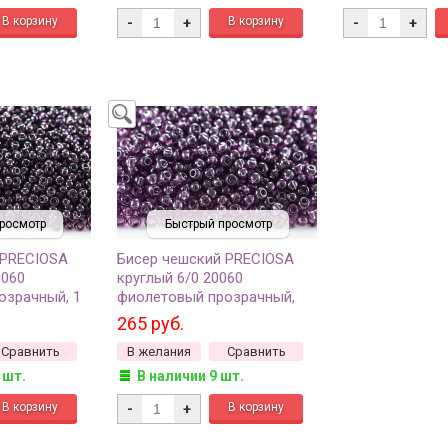
-
+
-
+
росмотр
Быстрый просмотр
 PRECIOSA
Бисер чешский PRECIOSA
0060
круглый 6/0 20060
озрачный, 1
фиолетовый прозрачный,
50г
265 руб.
Сравнить
В желания
Сравнить
 шт.
В наличии 9 шт.
-
+