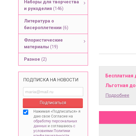
Наборы для творчества
и рукоделия
(146)
Литература о
бисероплетении
(6)
Флористические
материалы
(19)
Разное
(2)
Бесплатная 
ПОДПИСКА НА НОВОСТИ
Льготная дос
Подробнее
Нажимая «Подписаться» я
даю свое Согласие на
обработку персональных
данных
и соглашаюсь
с
условиями Политики
конфидециальности