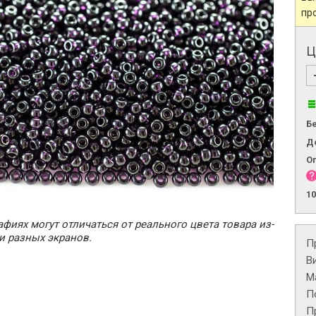
пр
Ц
Б
Д
О
1
фиях могут отличаться от реального цвета товара из-
и разных экранов.
П
В
М
П
П