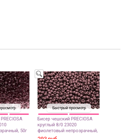
просмотр
Быстрый просмотр
 PRECIOSA
Бисер чешский PRECIOSA
010
круглый 8/0 23020
зрачный, 50г
фиолетовый непрозрачный,
50г
293 руб.