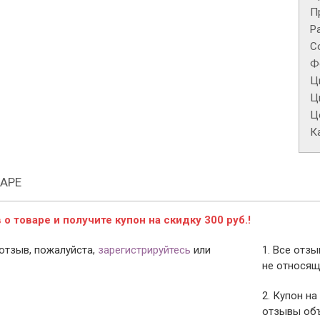
П
Р
С
Ф
Ц
Ц
Це
К
АРЕ
о товаре и получите купон на скидку 300 руб.!
отзыв, пожалуйста,
зарегистрируйтесь
или
1. Все отз
не относящ
2. Купон на
отзывы объ