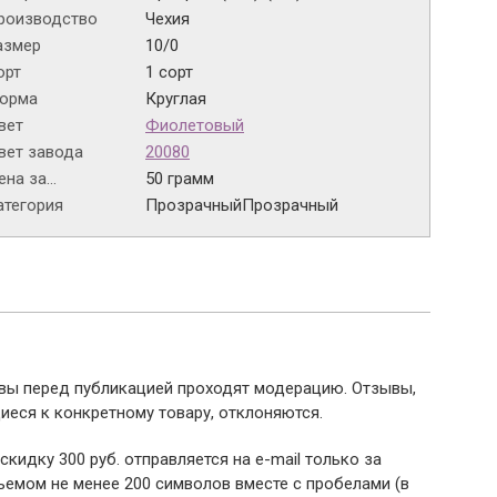
роизводство
Чехия
азмер
10/0
орт
1 сорт
орма
Круглая
вет
Фиолетовый
вет завода
20080
на за...
50 грамм
атегория
Прозрачный
Прозрачный
ывы перед публикацией проходят модерацию. Отзывы,
иеся к конкретному товару, отклоняются.
 скидку 300 руб. отправляется на e-mail только за
емом не менее 200 символов вместе с пробелами (в