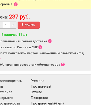
ограмме.
287 руб.
ена:
-
+
В наличии 11 шт.
есплатная и льготная доставка
оставка по России и СНГ
плата банковской картой, наложенным платежом и т.д.
00% гарантия возврата и обмена товара
роизводитель
Preciosa
ид
Прозрачный
атериал
Стекло
окрытие
Глянцевое
розрачность
Прозрачн(-ый)/(-ая)