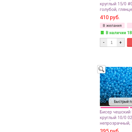
круглый 15/0 #
голубой, глянц
непрозрачный, 
410 руб.
В желания
В наличии 18
-
+
Быстрый п
Бисер чешский
круглый 10/0 0
непрозрачный, 1
395 руб.