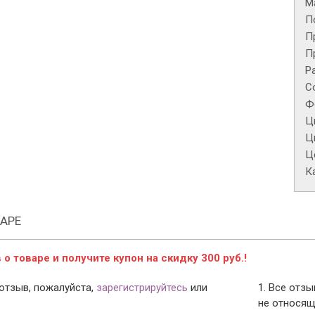
М
П
П
П
Р
С
Ф
Ц
Ц
Це
К
АРЕ
о товаре и получите купон на скидку 300 руб.!
отзыв, пожалуйста,
зарегистрируйтесь
или
1. Все отз
не относящ