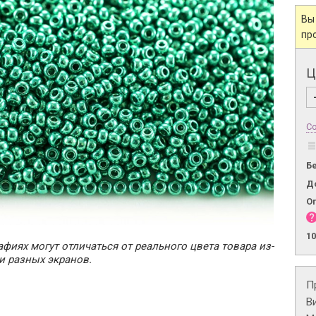
Вы
пр
Ц
Со
Б
Д
О
1
фиях могут отличаться от реального цвета товара из-
и разных экранов.
П
В