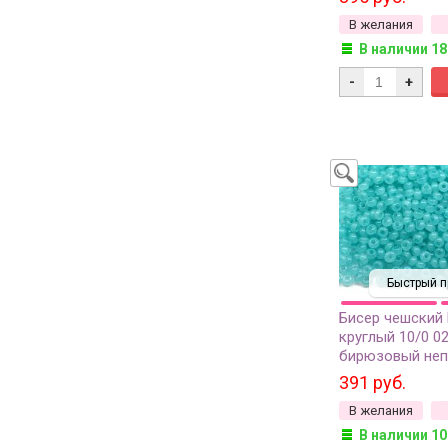
В желания
В наличии 18
-
+
Быстрый п
Бисер чешский
круглый 10/0 0
бирюзовый неп
сорт, 50г
391 руб.
В желания
В наличии 10