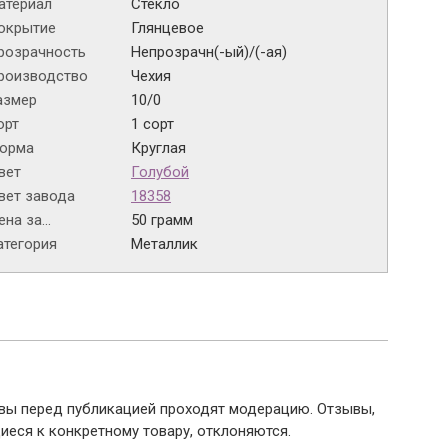
атериал
Стекло
окрытие
Глянцевое
розрачность
Непрозрачн(-ый)/(-ая)
роизводство
Чехия
азмер
10/0
орт
1 сорт
орма
Круглая
вет
Голубой
вет завода
18358
на за...
50 грамм
атегория
Металлик
ывы перед публикацией проходят модерацию. Отзывы,
иеся к конкретному товару, отклоняются.