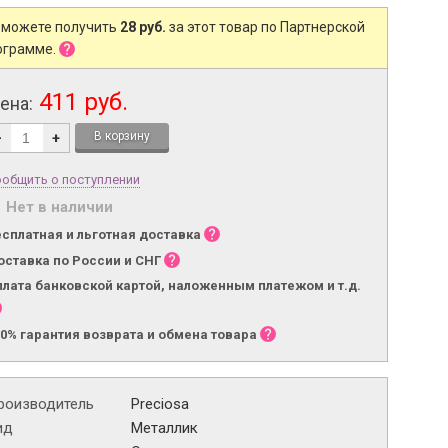
 можете получить
28 руб.
за этот товар по Партнерской
ограмме.
411 руб.
ена:
-
+
общить о поступлении
Нет в наличии
есплатная и льготная доставка
оставка по России и СНГ
плата банковской картой, наложенным платежом и т.д.
00% гарантия возврата и обмена товара
роизводитель
Preciosa
ид
Металлик