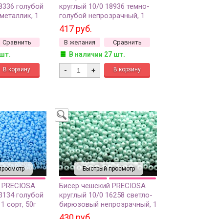
8336 голубой
круглый 10/0 18936 темно-
металлик, 1
голубой непрозрачный, 1
сорт, 50г
417 руб.
Сравнить
В желания
Сравнить
 шт.
В наличии 27 шт.
-
+
просмотр
Быстрый просмотр
 PRECIOSA
Бисер чешский PRECIOSA
3134 голубой
круглый 10/0 16258 светло-
1 сорт, 50г
бирюзовый непрозрачный, 1
сорт, 50г
430 руб.