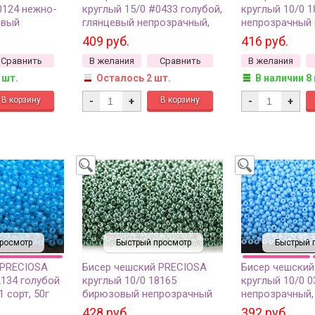
0124 нежно-
круглый 15/0 #0433 голубой,
круглый 10/0 1
евый
глянцевый непрозрачный,
непрозрачный 
10 грамм
10 грамм
сорт, 50г
409 руб.
416 руб.
Сравнить
В желания
Сравнить
В желания
 шт.
Осталось 2 шт.
В наличии 8
-
+
-
+
росмотр
Быстрый просмотр
Быстрый 
 PRECIOSA
Бисер чешский PRECIOSA
Бисер чешский
2134 голубой
круглый 10/0 18165
круглый 10/0 0
 сорт, 50г
бирюзовый непрозрачный
непрозрачный, 
металлик, 1 сорт, 50г
428 руб.
392 руб.